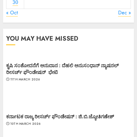
30
« Oct
Dec »
YOU MAY HAVE MISSED
ಕೃಷಿ ಸಂಶೋದನೆಗೆ ಅನುದಾನ : ದೆಹಲಿ ಅನುಸಂಧಾನ್ ನ್ಯಾಷನಲ್
ರೀಸರ್ಚ್ ಫೌಂಡೇಷನ್ ಭೇಟಿ
11TH MARCH 2026
ಕರ್ನಾಟಕ ರಾಜ್ಯ ರೀಸರ್ಚ್ ಫೌಂಡೇಷನ್ : ಜಿ.ಬಿ.ಜ್ಯೋತಿಗಣೇಶ್
10TH MARCH 2026