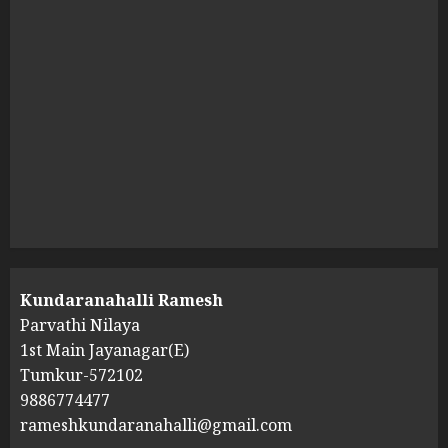
Parvathi Nilaya
1st Main Jayanagar(E)
Tumkur-572102
9886774477
rameshkundaranahalli@gmail.com
Copyright © All rights reserved.
|
by Sohan K R