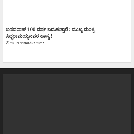
ಬಸವರಾಜ್ 100 ವರ್ಷ ಬದುಕುತ್ತಾರೆ : ಮುಖ್ಯ ಮಂತ್ರಿ
ಸಿದ್ಧರಾಮಯ್ಯನವರ ಹಾಸ್ಯ !
20TH FEBRUARY 2026
Kundaranahalli Ramesh