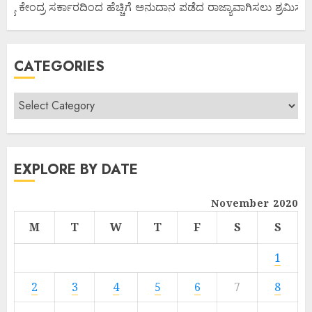
ಜ್ಯ ಕೇಂದ್ರ ಸರ್ಕಾರದಿಂದ ಹೆಚ್ಚಿಗೆ ಅನುದಾನ ಪಡೆದ ರಾಜ್ಯಾವಾಗಿಸಲು ಶ್ರಮಿಸೋಣ
CATEGORIES
EXPLORE BY DATE
November 2020
M
T
W
T
F
S
S
1
2
3
4
5
6
7
8