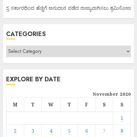
ಂದ್ರ ಸರ್ಕಾರದಿಂದ ಹೆಚ್ಚಿಗೆ ಅನುದಾನ ಪಡೆದ ರಾಜ್ಯಾವಾಗಿಸಲು ಶ್ರಮಿಸೋಣ ಬನ್ನಿ
CATEGORIES
EXPLORE BY DATE
November 2020
M
T
W
T
F
S
S
1
2
3
4
5
6
7
8