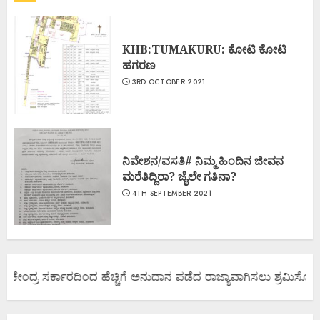
KHB:TUMAKURU: ಕೋಟಿ ಕೋಟಿ
ಹಗರಣ
3RD OCTOBER 2021
ನಿವೇಶನ/ವಸತಿ# ನಿಮ್ಮ ಹಿಂದಿನ ಜೀವನ
ಮರೆತಿದ್ದಿರಾ? ಜೈಲೇ ಗತಿನಾ?
4TH SEPTEMBER 2021
 ಕೇಂದ್ರ ಸರ್ಕಾರದಿಂದ ಹೆಚ್ಚಿಗೆ ಅನುದಾನ ಪಡೆದ ರಾಜ್ಯಾವಾಗಿಸಲು ಶ್ರಮಿಸೋಣ ಬ