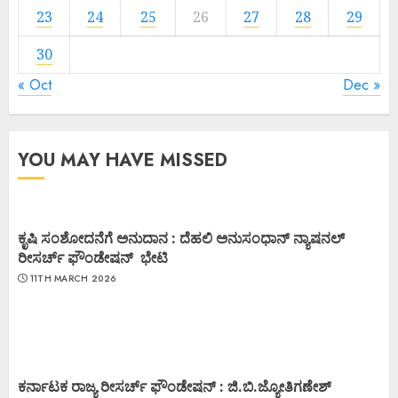
23
24
25
26
27
28
29
30
« Oct
Dec »
YOU MAY HAVE MISSED
ಕೃಷಿ ಸಂಶೋದನೆಗೆ ಅನುದಾನ : ದೆಹಲಿ ಅನುಸಂಧಾನ್ ನ್ಯಾಷನಲ್
ರೀಸರ್ಚ್ ಫೌಂಡೇಷನ್ ಭೇಟಿ
11TH MARCH 2026
ಕರ್ನಾಟಕ ರಾಜ್ಯ ರೀಸರ್ಚ್ ಫೌಂಡೇಷನ್ : ಜಿ.ಬಿ.ಜ್ಯೋತಿಗಣೇಶ್