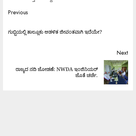
Previous
ಗುಬ್ಬಿಯಲ್ಲಿ ತಾಲ್ಲೂಕು ಆಡಳಿತ ಜೀವಂತವಾಗಿ ಇದೆಯೇ?
Next
ರಾಜ್ಯದ ನದಿ ಜೋಡಣೆ: NWDA ಇಂಜಿನಿಯರ್
ಜೊತೆ ಚರ್ಚೆ.