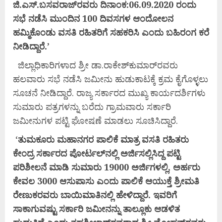
ಜಿ.
ಎಸ್.
ಬಸವರಾಜ್‌
ರವರು
ದಿನಾಂಕ:
06.09.2020
ರಂದು
ಸಭೆ
ನಡೆಸಿ
ಮುಂದಿನ
100 ದಿವಸಗಳ
ಆಂದೋಲನ
ಹಮ್ಮಿಕೊಂಡು
ವಸತಿ
ರಹಿತರಿಗೆ
ಸಹಕರಿಸಿ
ಎಂದು
ಬಹಿರಂಗ
ಕರೆ
ನೀಡಿದ್ದಾರೆ.’
ಜಿಲ್ಲಾಧಿಕಾರಿಗಳಾದ ಶ್ರೀ ಡಾ.ರಾಕೇಶ್‌ಕುಮಾರ್‌ರವರು
ಹಲವಾರು ಸಭೆ ನಡೆಸಿ ಜಮೀನು ಹುಡುಕಾಟಕ್ಕೆ ಕ್ರಮ ಕೈಗೊಳ್ಳಲು
ಸೂಚನೆ ನೀಡಿದ್ದಾರೆ. ರಾಜ್ಯ ಸರ್ಕಾರದ ಮುಖ್ಯ ಕಾರ್ಯದರ್ಶಿಗಳು
ಸುಮಾರು ಪತ್ರಗಳನ್ನು ಬರೆದು ಗ್ರಾಮವಾರು ಸರ್ಕಾರಿ
ಜಮೀನುಗಳ ಪಟ್ಟಿ ಘೋಷಣೆ ಮಾಡಲು ಸೂಚಿಸಿದ್ದಾರೆ.
‘
ತುಮಕೂರು
ಮಹಾನಗರ
ಪಾಲಿಕೆ
ಮಾತ್ರ
ವಸತಿ
ರಹಿತರು
ಕೇಂದ್ರ
ಸರ್ಕಾರದ
ಪೋರ್ಟಲ್‌
ನಲ್ಲಿ
ಅರ್ಜಿಸಲ್ಲಿಸಿದ್ದ
ಪಟ್ಟಿ
ಪರಿಶೀಲನೆ
ಮಾಡಿ
ಸುಮಾರು
19000
ಅರ್ಜಿಗಳಲ್ಲಿ,
ಅರ್ಹರು
ಕೇವಲ
3000 ಆಸುಪಾಸು
ಎಂದು
ಪಾಲಿಕೆ
ಆಯುಕ್ತೆ
ಶ್ರೀಮತಿ
ರೇಣುಕರವರು
ಬಾಯಿಮಾತಿನಲ್ಲಿ
ಹೇಳಿದ್ದಾರೆ.
ಇವರಿಗೆ
ಸಾಕಾಗುವಷ್ಟು
ಸರ್ಕಾರಿ
ಜಮೀನನ್ನು
ತಾಲ್ಲೂಕು
ಆಡಳಿತ