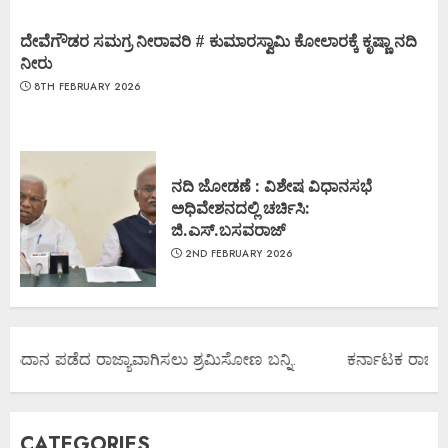
ದೇವೆಗೌಡರ ಸಮಗ್ರ ನೀರಾವರಿ # ಕುಮಾರಸ್ವಾಮಿ ಕೋಲಾರಕ್ಕೆ ಕೃಷ್ಣಾ ನದಿ
ನೀರು
8TH FEBRUARY 2026
ನದಿ ಜೋಡಣೆ : ವಿಶೇಷ ವಿಧಾನಸಭೆ
ಅಧಿವೇಶನದಲ್ಲಿ ಚರ್ಚಿಸಿ:
ಜಿ.ಎಸ್.ಬಸವರಾಜ್
2ND FEBRUARY 2026
 ಅನುದಾನ ಪಡೆದ ರಾಜ್ಯಾವಾಗಿಸಲು ಶ್ರಮಿಸೋಣ ಬನ್ನಿ.
ಕರ್ನಾಟಕ ರಾಜ್ಯ ಕೇ
CATEGORIES