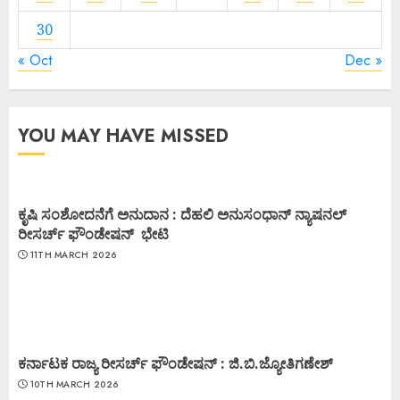
30
« Oct
Dec »
YOU MAY HAVE MISSED
ಕೃಷಿ ಸಂಶೋದನೆಗೆ ಅನುದಾನ : ದೆಹಲಿ ಅನುಸಂಧಾನ್ ನ್ಯಾಷನಲ್
ರೀಸರ್ಚ್ ಫೌಂಡೇಷನ್ ಭೇಟಿ
11TH MARCH 2026
ಕರ್ನಾಟಕ ರಾಜ್ಯ ರೀಸರ್ಚ್ ಫೌಂಡೇಷನ್ : ಜಿ.ಬಿ.ಜ್ಯೋತಿಗಣೇಶ್
10TH MARCH 2026