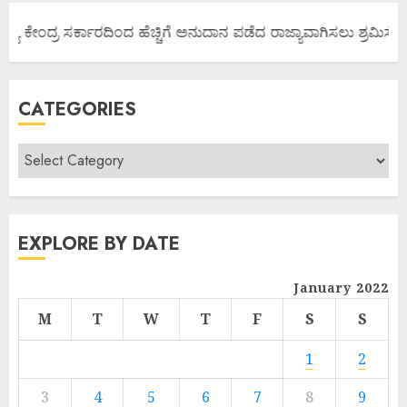
್ಯ ಕೇಂದ್ರ ಸರ್ಕಾರದಿಂದ ಹೆಚ್ಚಿಗೆ ಅನುದಾನ ಪಡೆದ ರಾಜ್ಯಾವಾಗಿಸಲು ಶ್ರಮಿಸೋಣ
CATEGORIES
EXPLORE BY DATE
January 2022
M
T
W
T
F
S
S
1
2
3
4
5
6
7
8
9