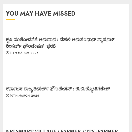
YOU MAY HAVE MISSED
ಕೃಷಿ ಸಂಶೋದನೆಗೆ ಅನುದಾನ : ದೆಹಲಿ ಅನುಸಂಧಾನ್ ನ್ಯಾಷನಲ್
ರೀಸರ್ಚ್ ಫೌಂಡೇಷನ್ ಭೇಟಿ
11TH MARCH 2026
ಕರ್ನಾಟಕ ರಾಜ್ಯ ರೀಸರ್ಚ್ ಫೌಂಡೇಷನ್ : ಜಿ.ಬಿ.ಜ್ಯೋತಿಗಣೇಶ್
10TH MARCH 2026
NRI SMART VILLAGE / FARMER CITY /FARMER