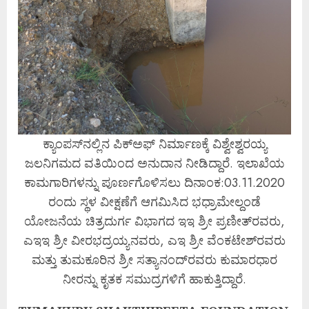
ಕ್ಯಾಂಪಸ್‌ನಲ್ಲಿನ ಪಿಕ್‌ಅಫ್ ನಿರ್ಮಾಣಕ್ಕೆ ವಿಶ್ವೇಶ್ವರಯ್ಯ
ಜಲನಿಗಮದ ವತಿಯಿಂದ ಅನುದಾನ ನೀಡಿದ್ದಾರೆ. ಇಲಾಖೆಯ
ಕಾಮಗಾರಿಗಳನ್ನು ಪೂರ್ಣಗೊಳಿಸಲು ದಿನಾಂಕ:03.11.2020
ರಂದು ಸ್ಥಳ ವೀಕ್ಷಣೆಗೆ ಆಗಮಿಸಿದ ಭಧ್ರಾಮೇಲ್ದಂಡೆ
ಯೋಜನೆಯ ಚಿತ್ರದುರ್ಗ ವಿಭಾಗದ ಇಇ ಶ್ರೀ ಪ್ರಣೀತ್‌ರವರು,
ಎಇಇ ಶ್ರೀ ವೀರಭದ್ರಯ್ಯನವರು, ಎಇ ಶ್ರೀ ವೆಂಕಟೇಶ್‌ರವರು
ಮತ್ತು ತುಮಕೂರಿನ ಶ್ರೀ ಸತ್ಯಾನಂದ್‌ರವರು ಕುಮಾರಧಾರ
ನೀರನ್ನು ಕೃತಕ ಸಮುದ್ರಗಳಿಗೆ ಹಾಕುತ್ತಿದ್ದಾರೆ.