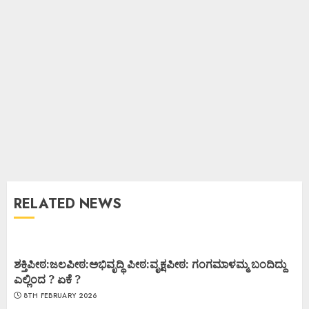
RELATED NEWS
ಶಕ್ತಿಪೀಠ:ಜಲಪೀಠ:ಅಭಿವೃದ್ಧಿ ಪೀಠ:ವೃಕ್ಷಪೀಠ: ಗಂಗಮಾಳಮ್ಮ ಬಂದಿದ್ದು
ಎಲ್ಲಿಂದ ? ಏಕೆ ?
8TH FEBRUARY 2026