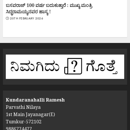
ಬಸವರಾಜ್ 100 ವರ್ಷ ಬದುಕುತ್ತಾರೆ : ಮುಖ್ಯ ಮಂತ್ರಿ
ಸಿದ್ಧರಾಮಯ್ಯನವರ ಹಾಸ್ಯ !
20TH FEBRUARY 2026
Kundaranahalli Ramesh
Parvathi Nilaya
1st Main Jayanagar(E)
Tumkur-572102
9886774477