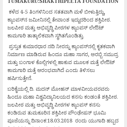
TUMAKURU:SHAKTHIPEETA FOUNDATION
ಕಳೆದ 4-5 ತಿಂಗಳಿನಿಂದ ಸತತವಾಗಿ ಮಳೆ ಬೀಳುತ್ತಿದ್ದು,
ಕ್ಯಾಂಪಸ್‌ನ ಜಮೀನಿನಲ್ಲಿ ತೇವಾಂಶ ಇದ್ದುದರಿಂದ ಶಕ್ತಿಪೀಠ.
ಜಲಪೀಠ ಮತ್ತು ಅಭಿವೃದ್ಧಿ ಪೀಠಗಳ ಕ್ಯಾಂಪಸ್ ಲೇಔಟ್
ಕಾಮಗಾರಿ ತಾತ್ಕಾಲಿಕವಾಗಿ ಸ್ಥಗಿತಗೊಂಡಿತ್ತು.
ಪ್ರಸ್ತುತ ಕುಮಾರಧಾರ ನದಿ ನೀರನ್ನು ಕ್ಯಾಂಪಸ್‌ನಲ್ಲಿ ಕೃತಕವಾಗಿ
ನಿರ್ಮಾಣ ಮಾಡಿರುವ ಹಿಂದೂ ಮಹಾ ಸಾಗರ, ಅರಬ್ಬಿ ಸಮುದ್ರ
ಮತ್ತು ಬಂಗಾಳ ಕೊಲ್ಲಿಗಳಲ್ಲಿ ಹಾಕುವ ಮೂಲಕ ಮತ್ತೆ ಲೇಔಟ್
ಕಾಮಗಾರಿ ಮತ್ತೆ ಆರಂಭವಾಗಿದೆ ಎಂದು ತಿಳಿಸಲು
ಹರ್ಷಿಸುತ್ತೇನೆ.
ಬರಿಕೈಯಲ್ಲಿ ದಿ. ಮದನ್ ಮೋಹನ್ ಮಾಳವೀಯವರವರು
ಹಿಂದೂ ಮಹಾ ವಿಶ್ವವಿದ್ಯಾನಿಲಯದ ಕನಸು ಕಂಡಂತೆ ಶಕ್ತಿಪೀಠ.
ಜಲಪೀಠ ಮತ್ತು ಅಭಿವೃದ್ಧಿ ಪೀಠಗಳ ಕ್ಯಾಂಪಸ್ ಕನಸು
ಕಂಡಿರುವ ತುಮಕೂರಿನ ಶಕ್ತಿಪೀಠ ಪೌಂಢೇಷನ್ ಭೂಮಿ
ಪೂಜೆಯನ್ನು ದಿನಾಂಕ:18.03.2018 ರಂದು ಯುಗಾದಿ ಹಬ್ಬದ