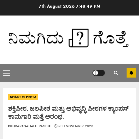
7th August 2026
7:48:49 PM
SHAKTHI PEETA
ಶಕ್ತಿಪೀಠ. ಜಲಪೀಠ ಮತ್ತು ಅಭಿವೃದ್ಧಿ ಪೀಠಗಳ ಕ್ಯಾಂಪಸ್
ಕಾಮಗಾರಿ ಮತ್ತೆ ಆರಂಭ.
KUNDARANAHALLI RAMESH
5TH NOVEMBER 2020