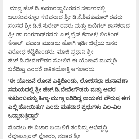
ಮಾನ್ಯ ಹೆಚ್.ಡಿ.ಕುಮಾರಸ್ವಾಮಿರವರ ಸರ್ಕಾರದಲ್ಲಿ
ಜಲಸಂಪನ್ಮೂಲ ಸಚಿವರಾದ ಶ್ರೀ ಡಿ.ಕೆ.ಶಿವಕುಮಾರ್ ರವರು
ಸಂಸದ ಶ್ರೀ ಡಿ.ಕೆ.ಸುರೇಶ್ ರವರು ಮತ್ತು ಕುಣಿಗಲ್ ಶಾಸಕರಾದ
ಶ್ರೀ ಡಾ.ರಂಗನಾಥ್‌ರವರು ಎಕ್ಸ್ ಪ್ರೆಸ್ ಕೆನಾಲ್/ ಲಿಂಕಿಂಗ್
ಕೆನಾಲ್ ಪವಾಡ ಮಾಡಲು ಹೋಗಿ ಇಡೀ ಜಿಲ್ಲೆಯ ಜನರ
ವಿರೋಧ ಕಟ್ಟಿಕೊಂಡರು. ಮಾಜಿ ಪ್ರಧಾನಿ ಶ್ರೀ
ಹೆಚ್.ಡಿ.ದೇವೇಗೌಡರ ಸೋಲಿಗೆ ಈ ಯೋಜನೆ ಮುನ್ನುಡಿ
ಬರೆದಿತ್ತು ಎಂದರೆ ಅತಿಶಯೋಕ್ತಿ ಆಗಲಾರದು.
‘ಈ
ಯೋಜನೆ
ಲೋಪ
ಎತ್ತಿಕೊಂಡು,
ಲೋಕಸಭಾ
ಚುನಾವಣಾ
ಸಮಯದಲ್ಲಿ
ಶ್ರೀ
ಹೆಚ್.
ಡಿ.
ದೇವೇಗೌಡರು
ಮತ್ತು
ಅವರ
ಕುಟುಂಬವನ್ನು
ಹಿಗ್ಗಾ-
ಮುಗ್ಗಾ
ಜರಿದಿದ್ದ
ನಾಯಕರ
ಪೌರುಷ
ಈಗ
ಎಲ್ಲಿ
ಹೋಯಿತು?
ಎಂದು
ಮತದಾರ
ಪ್ರಭುಗಳು
ವಿಲ-
ವಿಲ
ಒದ್ದಾಡುತ್ತಿದ್ದಾರೆ’
ಮೊದಲು ಈ ವಿಚಾರ ಬಯಲಿಗೆ ತಂದಿದ್ದು ಅಭಿವೃದ್ಧಿ
ರೆವೂಲ್ಯೂಷನ್ ಫೋರಂ, ನಂತರ ಶ್ರೀ