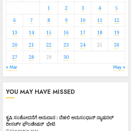
1
2
3
4
5
6
7
8
9
10
11
12
13
14
15
16
17
18
19
20
21
22
23
24
25
26
27
28
29
30
« Mar
May »
YOU MAY HAVE MISSED
ಕೃಷಿ ಸಂಶೋದನೆಗೆ ಅನುದಾನ : ದೆಹಲಿ ಅನುಸಂಧಾನ್ ನ್ಯಾಷನಲ್
ರೀಸರ್ಚ್ ಫೌಂಡೇಷನ್ ಭೇಟಿ
11TH MARCH 2026