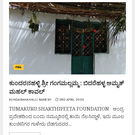
HAL
ಕುಂದರನಹಳ್ಳಿ ಶ್ರೀ ಗಂಗಮಲ್ಲಮ್ಮ : ಬಿದರೆಹಳ್ಳ ಅಮೃತ್
ಮಹಲ್ ಕಾವಲ್
KUNDARANAHALLI RAMESH
3RD APRIL 2020
TUMAKURU:SHAKTHIPEETA FOUNDATION ಆಂದ್ರ
ಪ್ರದೇಶದಿಂದ ಬಂದು ನಮ್ಮೂರಿನಲ್ಲಿ ತಾಯಿ ನೆಲಸಿದ್ದಾಳೆ, ಇದು ಮೂಲ
ಕುಂಚಿಟಿಗರ ಗಾಳೇರು ಬೆಡಗುರವರ...