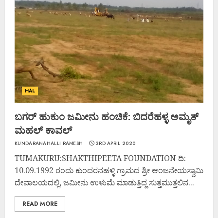
HAL
ಬಗರ್ ಹುಕುಂ ಜಮೀನು ಹಂಚಿಕೆ: ಬಿದರೆಹಳ್ಳ ಅಮೃತ್
ಮಹಲ್ ಕಾವಲ್
KUNDARANAHALLI RAMESH
3RD APRIL 2020
TUMAKURU:SHAKTHIPEETA FOUNDATION ದಿ:
10.09.1992 ರಂದು ಕುಂದರನಹಳ್ಳಿ ಗ್ರಾಮದ ಶ್ರೀ ಆಂಜನೇಯಸ್ವಾಮಿ
ದೇವಾಲಯದಲ್ಲಿ, ಜಮೀನು ಉಳುಮೆ ಮಾಡುತ್ತಿದ್ದ ಸುತ್ತಮುತ್ತಲಿನ...
READ MORE