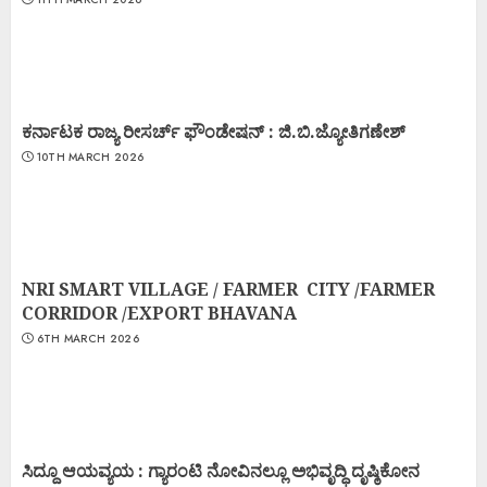
ಕರ್ನಾಟಕ ರಾಜ್ಯ ರೀಸರ್ಚ್ ಫೌಂಡೇಷನ್ : ಜಿ.ಬಿ.ಜ್ಯೋತಿಗಣೇಶ್
10TH MARCH 2026
NRI SMART VILLAGE / FARMER CITY /FARMER
CORRIDOR /EXPORT BHAVANA
6TH MARCH 2026
ಸಿದ್ದೂ ಆಯವ್ಯಯ : ಗ್ಯಾರಂಟಿ ನೋವಿನಲ್ಲೂ ಅಭಿವೃದ್ಧಿ ದೃಷ್ಠಿಕೋನ