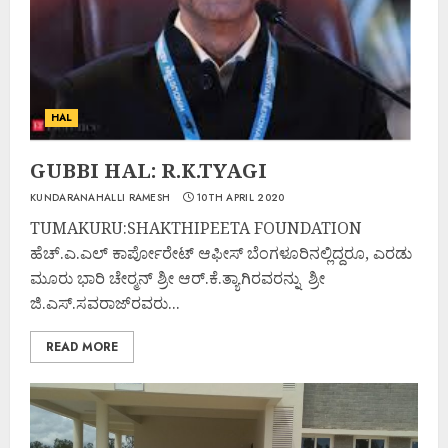
HAL
GUBBI HAL: R.K.TYAGI
KUNDARANAHALLI RAMESH
10TH APRIL 2020
TUMAKURU:SHAKTHIPEETA FOUNDATION
ಹೆಚ್.ಎ.ಎಲ್ ಕಾರ್ಪೋರೇಟ್ ಆಫೀಸ್ ಬೆಂಗಳೂರಿನಲ್ಲಿದ್ದರೂ, ಎರಡು
ಮೂರು ಭಾರಿ ಚೇರ್‍ಮನ್ ಶ್ರೀ ಆರ್.ಕೆ.ತ್ಯಾಗಿರವರನ್ನು ಶ್ರೀ
ಜಿ.ಎಸ್.ಸವರಾಜ್‌ರವರು...
READ MORE