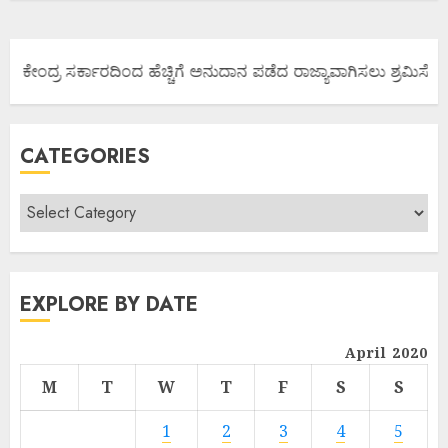
್ಯ ಕೇಂದ್ರ ಸರ್ಕಾರದಿಂದ ಹೆಚ್ಚಿಗೆ ಅನುದಾನ ಪಡೆದ ರಾಜ್ಯಾವಾಗಿಸಲು ಶ್ರಮಿಸೋಣ 
CATEGORIES
EXPLORE BY DATE
April 2020
M
T
W
T
F
S
S
1
2
3
4
5