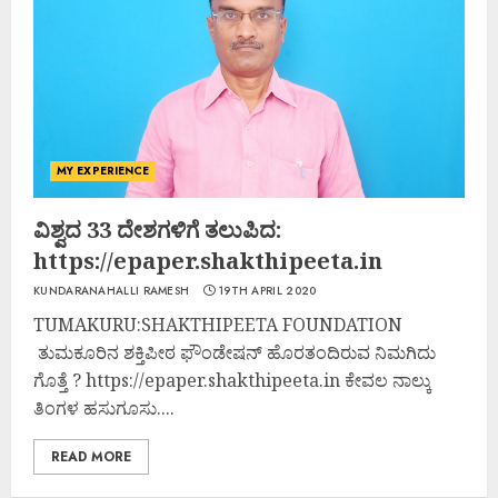
MY EXPERIENCE
ವಿಶ್ವದ 33 ದೇಶಗಳಿಗೆ ತಲುಪಿದ:
https://epaper.shakthipeeta.in
KUNDARANAHALLI RAMESH
19TH APRIL 2020
TUMAKURU:SHAKTHIPEETA FOUNDATION
ತುಮಕೂರಿನ ಶಕ್ತಿಪೀಠ ಫೌಂಡೇಷನ್ ಹೊರತಂದಿರುವ ನಿಮಗಿದು
ಗೊತ್ತೆ ? https://epaper.shakthipeeta.in ಕೇವಲ ನಾಲ್ಕು
ತಿಂಗಳ ಹಸುಗೂಸು....
READ MORE