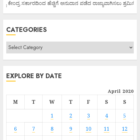
್ಯ ಕೇಂದ್ರ ಸರ್ಕಾರದಿಂದ ಹೆಚ್ಚಿಗೆ ಅನುದಾನ ಪಡೆದ ರಾಜ್ಯಾವಾಗಿಸಲು ಶ್ರಮಿಸೋಣ 
CATEGORIES
EXPLORE BY DATE
April 2020
M
T
W
T
F
S
S
1
2
3
4
5
6
7
8
9
10
11
12