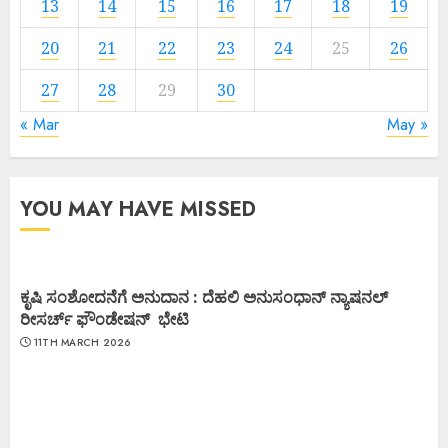
13
14
15
16
17
18
19
20
21
22
23
24
25
26
27
28
29
30
« Mar
May »
YOU MAY HAVE MISSED
ಕೃಷಿ ಸಂಶೋದನೆಗೆ ಅನುದಾನ : ದೆಹಲಿ ಅನುಸಂಧಾನ್ ನ್ಯಾಷನಲ್
ರೀಸರ್ಚ್ ಫೌಂಡೇಷನ್ ಭೇಟಿ
11TH MARCH 2026