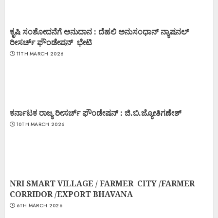
ಕೃಷಿ ಸಂಶೋದನೆಗೆ ಅನುದಾನ : ದೆಹಲಿ ಅನುಸಂಧಾನ್ ನ್ಯಾಷನಲ್
ರೀಸರ್ಚ್ ಫೌಂಡೇಷನ್ ಭೇಟಿ
11TH MARCH 2026
ಕರ್ನಾಟಕ ರಾಜ್ಯ ರೀಸರ್ಚ್ ಫೌಂಡೇಷನ್ : ಜಿ.ಬಿ.ಜ್ಯೋತಿಗಣೇಶ್
10TH MARCH 2026
NRI SMART VILLAGE / FARMER CITY /FARMER
CORRIDOR /EXPORT BHAVANA
6TH MARCH 2026