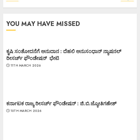
YOU MAY HAVE MISSED
ಕೃಷಿ ಸಂಶೋದನೆಗೆ ಅನುದಾನ : ದೆಹಲಿ ಅನುಸಂಧಾನ್ ನ್ಯಾಷನಲ್
ರೀಸರ್ಚ್ ಫೌಂಡೇಷನ್ ಭೇಟಿ
11TH MARCH 2026
ಕರ್ನಾಟಕ ರಾಜ್ಯ ರೀಸರ್ಚ್ ಫೌಂಡೇಷನ್ : ಜಿ.ಬಿ.ಜ್ಯೋತಿಗಣೇಶ್
10TH MARCH 2026