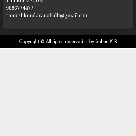
Tumkur-572102
9886774477
rameshkundaranahalli@gmail.com
Copyright © All rights reserved.
|
by Sohan K R