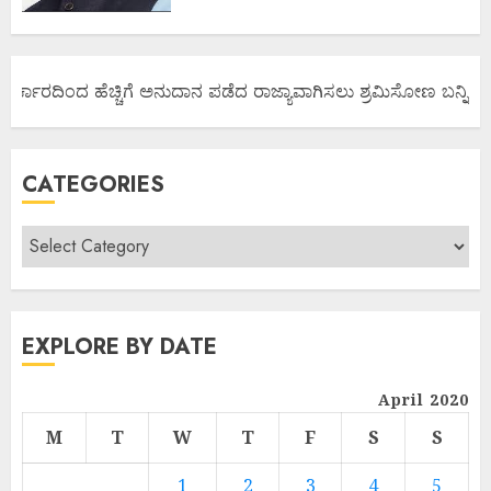
 ಸರ್ಕಾರದಿಂದ ಹೆಚ್ಚಿಗೆ ಅನುದಾನ ಪಡೆದ ರಾಜ್ಯಾವಾಗಿಸಲು ಶ್ರಮಿಸೋಣ ಬನ್ನಿ.
CATEGORIES
EXPLORE BY DATE
April 2020
M
T
W
T
F
S
S
1
2
3
4
5