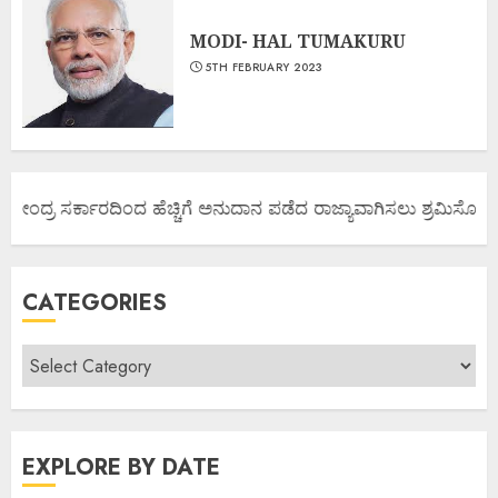
MODI- HAL TUMAKURU
5TH FEBRUARY 2023
 ಕೇಂದ್ರ ಸರ್ಕಾರದಿಂದ ಹೆಚ್ಚಿಗೆ ಅನುದಾನ ಪಡೆದ ರಾಜ್ಯಾವಾಗಿಸಲು ಶ್ರಮಿಸೋಣ ಬನ
CATEGORIES
EXPLORE BY DATE