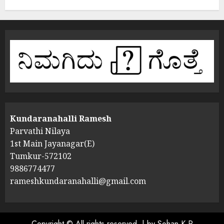
Kundaranahalli Ramesh
Parvathi Nilaya
1st Main Jayanagar(E)
Tumkur-572102
9886774477
rameshkundaranahalli@gmail.com
Copyright © All rights reserved.
|
by Sohan K R