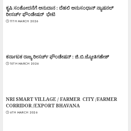
ಕೃಷಿ ಸಂಶೋದನೆಗೆ ಅನುದಾನ : ದೆಹಲಿ ಅನುಸಂಧಾನ್ ನ್ಯಾಷನಲ್
ರೀಸರ್ಚ್ ಫೌಂಡೇಷನ್ ಭೇಟಿ
11TH MARCH 2026
ಕರ್ನಾಟಕ ರಾಜ್ಯ ರೀಸರ್ಚ್ ಫೌಂಡೇಷನ್ : ಜಿ.ಬಿ.ಜ್ಯೋತಿಗಣೇಶ್
10TH MARCH 2026
NRI SMART VILLAGE / FARMER CITY /FARMER
CORRIDOR /EXPORT BHAVANA
6TH MARCH 2026