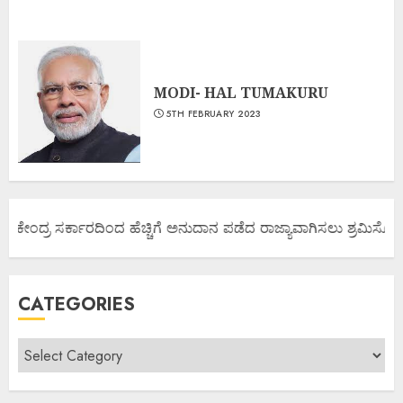
MODI- HAL TUMAKURU
5TH FEBRUARY 2023
ಯ ಕೇಂದ್ರ ಸರ್ಕಾರದಿಂದ ಹೆಚ್ಚಿಗೆ ಅನುದಾನ ಪಡೆದ ರಾಜ್ಯಾವಾಗಿಸಲು ಶ್ರಮಿಸೋಣ ಬ
CATEGORIES