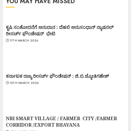
YOU MAY HAVE MISSED
ಕೃಷಿ ಸಂಶೋದನೆಗೆ ಅನುದಾನ : ದೆಹಲಿ ಅನುಸಂಧಾನ್ ನ್ಯಾಷನಲ್
ರೀಸರ್ಚ್ ಫೌಂಡೇಷನ್ ಭೇಟಿ
11TH MARCH 2026
ಕರ್ನಾಟಕ ರಾಜ್ಯ ರೀಸರ್ಚ್ ಫೌಂಡೇಷನ್ : ಜಿ.ಬಿ.ಜ್ಯೋತಿಗಣೇಶ್
10TH MARCH 2026
NRI SMART VILLAGE / FARMER CITY /FARMER
CORRIDOR /EXPORT BHAVANA