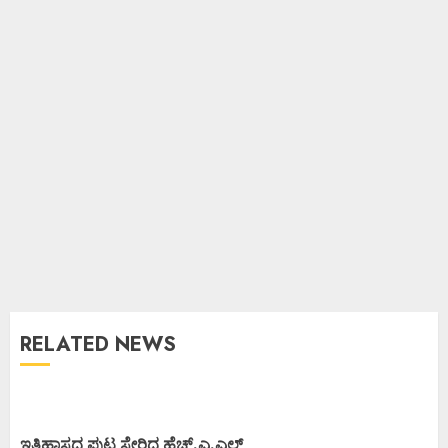
RELATED NEWS
ಇತಿಹಾಸದ ಪುಟ ಸೇರಿದ ಹೆಚ್.ಎ.ಎಲ್