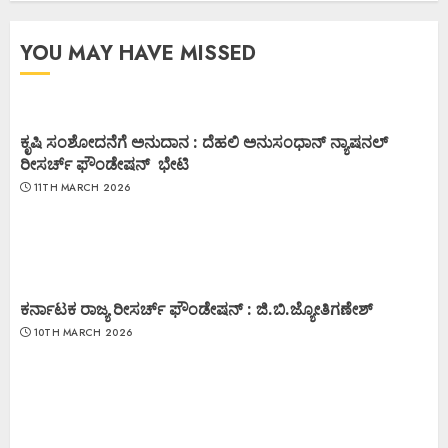
YOU MAY HAVE MISSED
ಕೃಷಿ ಸಂಶೋದನೆಗೆ ಅನುದಾನ : ದೆಹಲಿ ಅನುಸಂಧಾನ್ ನ್ಯಾಷನಲ್
ರೀಸರ್ಚ್ ಫೌಂಡೇಷನ್ ಭೇಟಿ
11TH MARCH 2026
ಕರ್ನಾಟಕ ರಾಜ್ಯ ರೀಸರ್ಚ್ ಫೌಂಡೇಷನ್ : ಜಿ.ಬಿ.ಜ್ಯೋತಿಗಣೇಶ್
10TH MARCH 2026