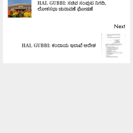
HAL GUBBI: ಸಚಿವ ಸಂಪುಟ ನಿಗದಿ,
ಲೋಕಸಭಾ ಚುನಾವಣೆ ಘೋಷಣೆ
Next
HAL GUBBI: ಕಂದಾಯ ಇಲಾಖೆ ಆದೇಶ