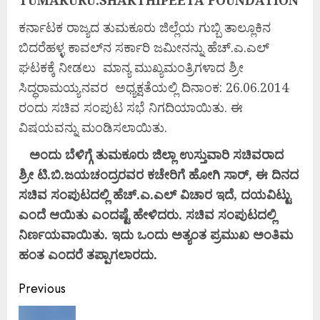
TUMAKURU:SHAKTHIPEETA FOUNDATION
ಕರ್ನಾಟಕ ರಾಜ್ಯದ ತುಮಕೂರು ಜಿಲ್ಲೆಯ ಗುಬ್ಬಿ ತಾಲ್ಲೂಕಿನ
ಬಿದರೆಹಳ್ಳ ಕಾವಲ್‌ನ ಸರ್ಕಾರಿ ಜಮೀನನ್ನು ಹೆಚ್.ಎ.ಎಲ್
ಘಟಕಕ್ಕೆ ನೀಡಲು ಮಾನ್ಯ ಮುಖ್ಯಮಂತ್ರಿಗಳಾದ ಶ್ರೀ
ಸಿದ್ಧರಾಮಯ್ಯನವರ ಅಧ್ಯಕ್ಷತೆಯಲ್ಲಿ ದಿನಾಂಕ: 26.06.2014
ರಂದು ಸಚಿವ ಸಂಪುಟ ಸಭೆ ನಿಗದಿಯಾಯಿತು. ಈ
ವಿಷಯವನ್ನು ಮಂಡಿಸಲಾಯಿತು.
ಅಂದು ಬೆಳಿಗ್ಗೆ ತುಮಕೂರು ಜಿಲ್ಲಾ ಉಸ್ತುವಾರಿ ಸಚಿವರಾದ
ಶ್ರೀ ಟಿ.ಬಿ.ಜಯಚಂದ್ರರವರ ಕಚೇರಿಗೆ ಹೋಗಿ ಸಾರ್, ಈ ದಿನದ
ಸಚಿವ ಸಂಪುಟದಲ್ಲಿ ಹೆಚ್.ಎ.ಎಲ್ ವಿಚಾರ ಇದೆ, ದಯವಿಟ್ಟು
ಎಂದೆ ಆಯಿತು ಎಂದಷ್ಟೆ ಹೇಳಿದರು. ಸಚಿವ ಸಂಪುಟದಲ್ಲಿ
ನಿರ್ಣಯವಾಯಿತು. ಇದು ಒಂದು ಅತ್ಯಂತ ಪ್ರಮುಖ ಅಂತಿಮ
ಹಂತ ಎಂದರೆ ತಪ್ಪಾಗಲಾರದು.
Previous