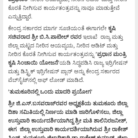
ಕೊರತೆ ನೀಗಿಸುವ ಕಾರ್ಯತಂತ್ರವನ್ನು ನಾವೂ ಮಾಡುತ್ತೇವೆ
ಎನ್ನುತ್ತಿದ್ದಾರೆ.
ಕೇಂದ್ರ ಸರ್ಕಾರದ ಮಾರ್ಗ ಸೂಚಿಯಂತೆ ಈಗಾಗಲೇ
ಕೃಷಿ
ಸಚಿವರಾದ
ಶ್ರೀ
ಬಿ.
ಸಿ.
ಪಾಟೀಲ್
ರವರ
ಇಲಾಖೆ ರಾಜ್ಯ ಮತ್ತು
ಜಿಲ್ಲಾ ಮಟ್ಟದ ನೀರಿನ ಆಯವ್ಯಯ, ನೀರಿನ ಆಡಿಟ್ ಮತ್ತು
ನೀರಿನ ಕೊರತೆ ನೀಗಿಸುವ ಕಾರ್ಯತಂತ್ರವನ್ನು
’
ಪ್ರಧಾನ
ಮಂತ್ರಿ
ಕೃಷಿ
ಸಿಂಚಾಯಿ
ಯೋಜನೆ’
ಯಡಿ ಸಿದ್ಧಪಡಿಸಿ ರಾಜ್ಯ ಇರ್ರಿಗೇಷನ್
ಮತ್ತು ಡಿಸ್ಟ್ರಿಕ್ ಇರ್ರಿಗೇಷನ್ ಪ್ಲಾನ್ ಅನ್ನು ಕೇಂದ್ರ ಸರ್ಕಾರದ
ವೆಬ್‌ಸೈಟ್‌ನಲ್ಲಿ ಅಫ್ ಲೋಡ್ ಮಾಡಿದೆ.
’
ತುಮಕೂರಿನಲ್ಲಿ
ಒಂದು
ಮಾದರಿ
ಪ್ರಯೋಗ’
ಶ್ರೀ
ಜಿ.
ಎಸ್.
ಬಸವರಾಜ್‌
ರವರ
ಅಧ್ಯಕ್ಷತೆಯ
ತುಮಕೂರು
ಜಿಲ್ಲಾ
ದಿಶಾ
ಸಮಿತಿಯಲ್ಲಿ
ನಿರ್ಣಯ
ಮಾಡಿ
ಜಾರಿಗೊಳಿಸಲು,
ಜಿಲ್ಲಾ
ಉಸ್ತುವಾರಿ
ಕಾರ್ಯದರ್ಶಿಯಾಗಿದ್ದ
ಶ್ರೀ
ಮತಿ
ಶಾಲಿನಿರಜನೀಶ್,
ಈಗ
ಜಿಲ್ಲಾ
ಉಸ್ತುವಾರಿ
ಕಾರ್ಯದರ್ಶಿಯಾಗಿರುವ
ಶ್ರೀ
ರಾಕೇಶ್
ಸಿಂಗ್,
ತುಮಕೂರು
ಜಿಲ್ಲಾಧಿಕಾರಿ
ಡಾ.
ರಾಕೇಶ್
ಕುಮಾರ್,
ಜಿಲ್ಲಾ