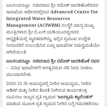
ಜಲಸಂಪನ್ಮೂಲ ಸಚಿವರಾದ ಶ್ರೀ ರಮೇಶ್ ಜಾರಕಿಹೊಳೆರವರ
ಇಲಾಖೆಯ ಅಧೀನದಲ್ಲಿರುವ
Advanced Centre For
Integrated Water Resources
Management
(ACIWRM)
ಸಂಸ್ಥೆಗೆ ಮಾನ್ಯ ಮುಖ್ಯ
ಮಂತ್ರಿಗಳಾದ ಶ್ರೀ ಬಿ.ಎಸ್.ಯಡಿಯೂರಪ್ಪನವರ
ಅಧ್ಯಕ್ಷತೆಯಲ್ಲಿ ಸ್ಥಾಪಿತವಾಗಿದ್ದು, ಇಲ್ಲಿನ ಪ್ರಮುಖ ಉದ್ದೇಶ
ನೀರಾವರಿಗೆ ಸಂಬಂಧಿಸಿದ ಎಲ್ಲಾ ಇಲಾಖೆಗಳ ಸಮನ್ವಯತೆಯೇ
ಆಗಿದೆಯಂತೆ.
ಜಲಸಂಪನ್ಮೂಲ
ಸಚಿವರಾದ
ಶ್ರೀ
ರಮೇಶ್
ಜಾರಕಿಹೊಳೆ ರವರ
– ವಿವಿಧ ಇಲಾಖೆಗಳಿಗೆ ಅಗತ್ಯವಿರುವ ನದಿ ನೀರು ನೀಡಲು
ಮುಂದಾಗಬೇಕು.
2020-21 ನೇ ಆಯವ್ಯದಲ್ಲಿ ನೀರಿನ ಆಯವ್ಯಯ, ನೀರಿನ
ಆಡಿಟ್ ಮತ್ತು ನೀರಿನ ಕೊರತೆ ನೀಗಿಸುವ ಕಾರ್ಯತಂತ್ರ
ರೂಪಿಸಲು ರಾಜ್ಯದ ಪ್ರತಿ ಗ್ರಾಮದ
’
ಜಲಗ್ರಾಮ
ಕ್ಯಾಲೆಂಡರ್’
ಮಾಡುವ ಮೂಲಕ ಪ್ರತಿ ಗ್ರಾಮದ ನೀರಿನ ಬಗ್ಗೆ ಗಮನಹರಿಸಲು