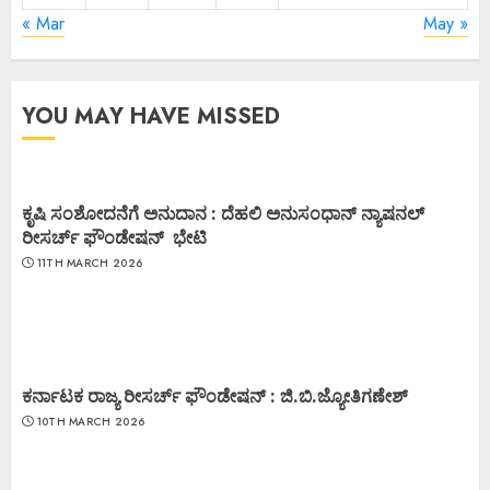
« Mar
May »
YOU MAY HAVE MISSED
ಕೃಷಿ ಸಂಶೋದನೆಗೆ ಅನುದಾನ : ದೆಹಲಿ ಅನುಸಂಧಾನ್ ನ್ಯಾಷನಲ್
ರೀಸರ್ಚ್ ಫೌಂಡೇಷನ್ ಭೇಟಿ
11TH MARCH 2026
ಕರ್ನಾಟಕ ರಾಜ್ಯ ರೀಸರ್ಚ್ ಫೌಂಡೇಷನ್ : ಜಿ.ಬಿ.ಜ್ಯೋತಿಗಣೇಶ್
10TH MARCH 2026