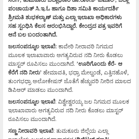
ಪಂಚಾಯತ್
ಸಿ.
ಇ.
ಓ
ಹಾಗೂ
ದಿಶಾ
ಸಮಿತಿ
ಕಾರ್ಯದರ್ಶಿ
ಶ್ರೀಮತಿ
ಶುಭಕಲ್ಯಾಣ್
ಮತ್ತು
ಎಲ್ಲಾ
ಇಲಾಖಾ
ಅಧಿಕಾರಗಳು
ಸಹ
ಸ್ಪಂಧಿಸಿ
ಕೆಲಸ
ಆರಂಭಿಸಿದ್ದಾರೆ.
ಕೇಂದ್ರದ
ಪತ್ರ
ಇವರಿಗೆ
ಆನೆ
ಬಲ
ಬಂದಂತಾಗಿದೆ.
ಜಲಸಂಪನ್ಮೂಲ
ಇಲಾಖೆ:
ಕಾವೇರಿ ನೀರಾವರಿ ನಿಗಮದ
ಮೂಲಕ ಇಲಾಖಾವಾರು ಅಗತ್ಯವಿರುವ ನದಿ ನೀರು ಕೊಡಲು
ಮಾಸ್ಟರ್ ರೂಪಿಸಲು ಮುಂದಾಗಿದೆ.
’
ಊರಿಗೊಂದು
ಕೆರೆ-
ಆ
ಕೆರೆಗೆ
ನದಿ
ನೀರು’
ಹೇಮಾವತಿ, ಭಧ್ರಾ ಮೇಲ್ದಂಡೆ, ಎತ್ತಿನಹೊಳೆ,
ತುಂಗಭಧ್ರಾ ಅಲೋಕೇಷನ್ ಜೊತೆಗೆ ಹೆಚ್ಚುವರಿ ನೀರಿನ ಮಾಲದ
ಡಿಪಿಆರ್ ಮಾಡಲು ಮುಂದಾಗಿದೆ.
ಜಲಸಂಪನ್ಮೂಲ
ಇಲಾಖೆ
: ವಿಶ್ವೇಶ್ವರಯ್ಯ ಜಲ ನಿಗಮದ ಮೂಲಕ
ಇಲಾಖಾವಾರು ಅಗತ್ಯವಿರುವ ನದಿ ನೀರು ಕೊಡಲು ಮಾಸ್ಟರ್
ರೂಪಿಸಲು ಮುಂದಾಗಿದೆ.
ಸಣ್ಣ
ನೀರಾವರಿ
ಇಲಾಖೆ
: ತುಮಕೂರು ಜಿಲ್ಲೆಯ ಎಲ್ಲಾ