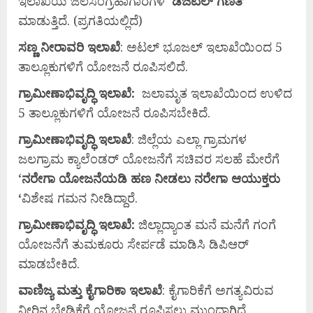
ಇಲಾಖೆಯ ಜಲಸಂಗ್ರಹಾಗಾರಗಳ ‘
ಡಿಜಿಟಲ್
ಗಣತಿ’
ಮಾಡುತ್ತಿದೆ. (ಪ್ರಗತಿಯಲ್ಲಿದೆ)
ಸಣ್ಣ
ನೀರಾವರಿ
ಇಲಾಖೆ
: ಅಟಲ್ ಭೂಜಲ್ ಇಲಾಖೆಯಿಂದ 5
ತಾಲ್ಲೂಕುಗಳಿಗೆ ಯೋಜನೆ ರೂಪಿಸಲಿದೆ.
ಗ್ರಾಮೀಣಾಭಿವೃದ್ಧಿ
ಇಲಾಖೆ:
ಜಲಾಮೃತ ಇಲಾಖೆಯಿಂದ ಉಳಿದ
5 ತಾಲ್ಲೂಕುಗಳಿಗೆ ಯೋಜನೆ ರೂಪಿಸಬೇಕಿದೆ.
ಗ್ರಾಮೀಣಾಭಿವೃದ್ಧಿ
ಇಲಾಖೆ
: ಜಿಲ್ಲೆಯ ಎಲ್ಲಾ ಗ್ರಾಮಗಳ
ಜಲಗ್ರಾಮ ಕ್ಯಾಲೆಂಡರ್ ಯೋಜನೆಗೆ ಸಚಿವರ ಸಲಹೆ ಮೇರೆಗೆ
‘
ನರೇಗಾ
ಯೋಜನೆಯಡಿ
ಹಣ
ನೀಡಲು
ನರೇಗಾ
ಆಯುಕ್ತರು
‘
ವಿಶೇಷ ಗಮನ ನೀಡಿದ್ದಾರೆ.
ಗ್ರಾಮೀಣಾಭಿವೃದ್ಧಿ
ಇಲಾಖೆ:
ಜಿಲ್ಲಾದ್ಯಾಂತ ಮನೆ ಮನೆಗೆ ಗಂಗೆ
ಯೋಜನೆಗೆ ತುಮಕೂರು ಸೇರ್ಪಡೆ ಮಾಡಿಸಿ ಡಿಪಿಆರ್
ಮಾಡಬೇಕಿದೆ.
ವಾಣಿಜ್ಯ
ಮತ್ತು
ಕೈಗಾರಿಕಾ
ಇಲಾಖೆ
: ಕೈಗಾರಿಕೆಗೆ ಅಗತ್ಯವಿರುವ
ನೀರಿನ ಬೇಡಿಕೆಗೆ ಯೋಜನೆ ರೂಪಿಸಲು ಮುಂದಾಗಿದೆ.