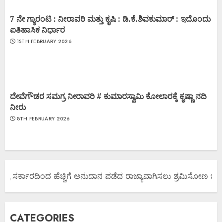
7 ನೇ ಗ್ಯಾರಂಟಿ : ನೀರಾವರಿ ಮತ್ತು ಕೃಷಿ : ಡಿ.ಕೆ.ಶಿವಕುಮಾರ್ : ಇದೊಂದು
ಐತಿಹಾಸಿಕ ನಿರ್ಧಾರ
15TH FEBRUARY 2026
ದೇವೆಗೌಡರ ಸಮಗ್ರ ನೀರಾವರಿ # ಕುಮಾರಸ್ವಾಮಿ ಕೋಲಾರಕ್ಕೆ ಕೃಷ್ಣಾ ನದಿ
ನೀರು
8TH FEBRUARY 2026
 ಸರ್ಕಾರದಿಂದ ಹೆಚ್ಚಿಗೆ ಅನುದಾನ ಪಡೆದ ರಾಜ್ಯಾವಾಗಿಸಲು ಶ್ರಮಿಸೋಣ ಬನ್ನಿ.
CATEGORIES