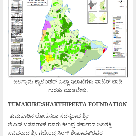
ಜಲಗ್ರಾಮ ಕ್ಯಾಲೆಂಡರ್ ಎಲ್ಲಾ ಇಲಾಖೆಗಳು ವಾಟರ್ ಬಾಡಿ
ಗುರತು ಮಾಡಬೇಕು.
TUMAKURU:SHAKTHIPEETA FOUNDATION
ತುಮಕೂರಿನ ಲೋಕಸಭಾ ಸದಸ್ಯರಾದ ಶ್ರೀ
ಜಿ.ಎಸ್.ಬಸವರಾಜ್ ರವರು ಕೇಂದ್ರ ಸರ್ಕಾರದ ಜಲಶಕ್ತಿ
ಸಚಿವರಾದ ಶ್ರೀ ಗಜೇಂದ್ರ ಸಿಂಗ್ ಶೇಖಾವತ್‌ರವರ