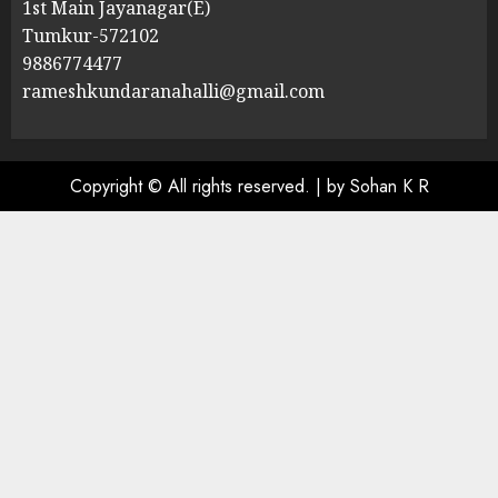
1st Main Jayanagar(E)
Tumkur-572102
9886774477
rameshkundaranahalli@gmail.com
Copyright © All rights reserved.
|
by Sohan K R