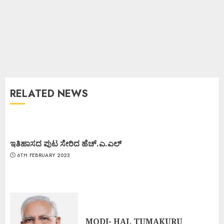
RELATED NEWS
ಇತಿಹಾಸದ ಪುಟ ಸೇರಿದ ಹೆಚ್.ಎ.ಎಲ್
6TH FEBRUARY 2023
MODI- HAL TUMAKURU