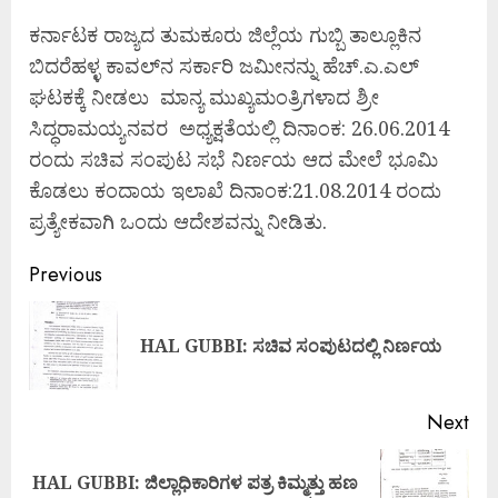
ಕರ್ನಾಟಕ ರಾಜ್ಯದ ತುಮಕೂರು ಜಿಲ್ಲೆಯ ಗುಬ್ಬಿ ತಾಲ್ಲೂಕಿನ
ಬಿದರೆಹಳ್ಳ ಕಾವಲ್‌ನ ಸರ್ಕಾರಿ ಜಮೀನನ್ನು ಹೆಚ್.ಎ.ಎಲ್
ಘಟಕಕ್ಕೆ ನೀಡಲು ಮಾನ್ಯ ಮುಖ್ಯಮಂತ್ರಿಗಳಾದ ಶ್ರೀ
ಸಿದ್ಧರಾಮಯ್ಯನವರ ಅಧ್ಯಕ್ಷತೆಯಲ್ಲಿ ದಿನಾಂಕ: 26.06.2014
ರಂದು ಸಚಿವ ಸಂಪುಟ ಸಭೆ ನಿರ್ಣಯ ಆದ ಮೇಲೆ ಭೂಮಿ
ಕೊಡಲು ಕಂದಾಯ ಇಲಾಖೆ ದಿನಾಂಕ:21.08.2014 ರಂದು
ಪ್ರತ್ಯೇಕವಾಗಿ ಒಂದು ಆದೇಶವನ್ನು ನೀಡಿತು.
Previous
HAL GUBBI: ಸಚಿವ ಸಂಪುಟದಲ್ಲಿ ನಿರ್ಣಯ
Next
HAL GUBBI: ಜಿಲ್ಲಾಧಿಕಾರಿಗಳ ಪತ್ರ ಕಿಮ್ಮತ್ತು ಹಣ